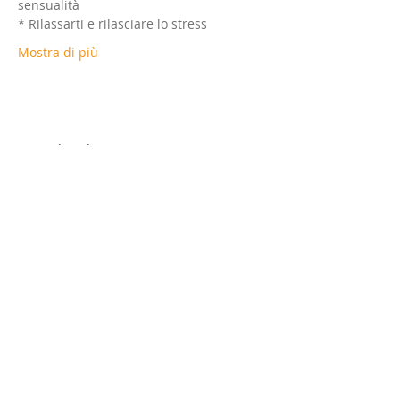
sensualità
* Rilassarti e rilasciare lo stress
Mostra di più
Condividi questo evento
©
2010-2018
by SHUNYATA OSHO Info
Center
SHUNYATA Osho Info Center
- Associazione di Promozione Sociale
C.O.N.A.C.R.E.I.S.
Via Privata dei Dolfin, 12 - 20155 -
Milano - Tel: 02.94556135 Mobile:
335.248663