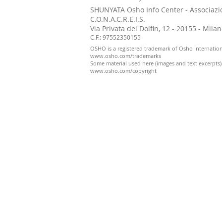
SHUNYATA Osho Info Center - Associazi
C.O.N.A.C.R.E.I.S.
Via Privata dei Dolfin, 12 - 20155 - Mil
C.F.: 97552350155
OSHO is a registered trademark of Osho Internatio
www.osho.com/trademarks
Some material used here (images and text excerpts
www.osho.com/copyright