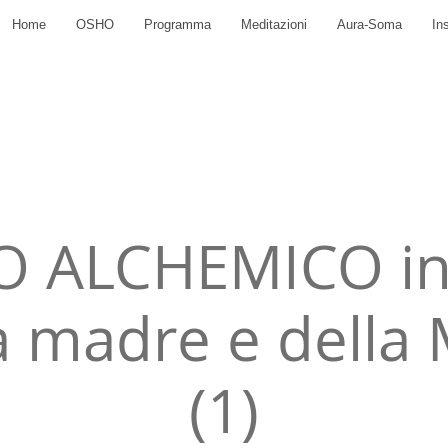
Home
OSHO
Programma
Meditazioni
Aura-Soma
In
 ALCHEMICO in
a madre e della
(1)