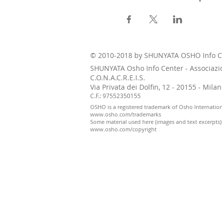
© 2010-2018 by SHUNYATA OSHO Info C
SHUNYATA Osho Info Center - Associazi
C.O.N.A.C.R.E.I.S.
Via Privata dei Dolfin, 12 - 20155 - Mil
C.F.: 97552350155
OSHO is a registered trademark of Osho Internatio
www.osho.com/trademarks
Some material used here (images and text excerpts
www.osho.com/copyright