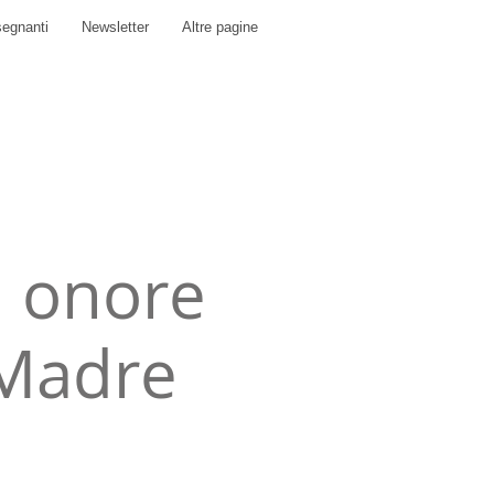
segnanti
Newsletter
Altre pagine
 onore
 Madre