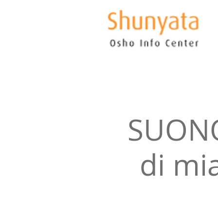
SUONO
di mi