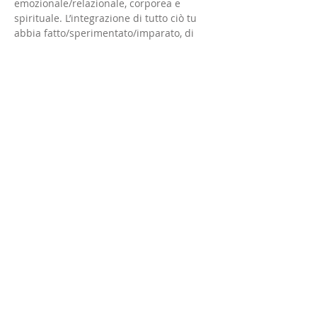
emozionale/relazionale, corporea e 
spirituale. L’integrazione di tutto ciò tu 
abbia fatto/sperimentato/imparato, di 
tutto…
Mostra di più
Condividi questo evento
©
2010-2018
by SHUNYATA OSHO Info
Center
SHUNYATA Osho Info Center
- Associazione di Promozione Sociale
C.O.N.A.C.R.E.I.S.
Via Privata dei Dolfin, 12 - 20155 -