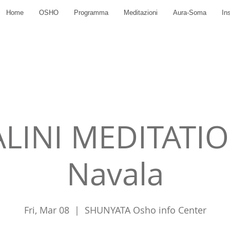
Home
OSHO
Programma
Meditazioni
Aura-Soma
In
INI MEDITATIO
Navala
Fri, Mar 08
  |  
SHUNYATA Osho info Center