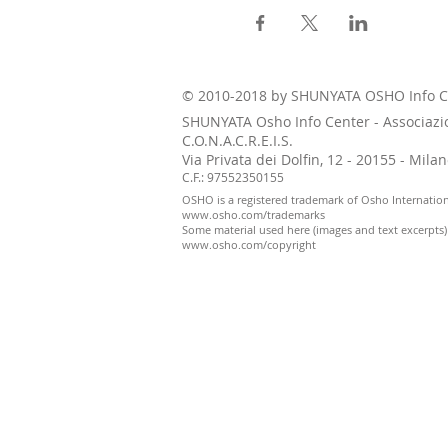
© 2010-2018 by SHUNYATA OSHO Info C
SHUNYATA Osho Info Center - Associazi
C.O.N.A.C.R.E.I.S.
Via Privata dei Dolfin, 12 - 20155 - Mil
C.F.: 97552350155
OSHO is a registered trademark of Osho Internatio
www.osho.com/trademarks
Some material used here (images and text excerpts
www.osho.com/copyright