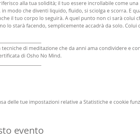
iferisco alla tua solidità; il tuo essere incrollabile come una
n modo che diventi liquido, fluido, si sciolga e scorra. E qu
 anche il tuo corpo lo seguirà. A quel punto non ci sarà colui c
o lo starà facendo, semplicemente accadrà da solo. Colui ch
___________________
ca tecniche di meditazione che da anni ama condividere e co
certificata di Osho No Mind.
___________________
 delle tue impostazioni relative a Statistiche e cookie funz
sto evento