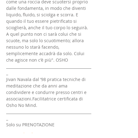
come una roccia deve scuotersi proprio 
dalle fondamenta, in modo che diventi 
liquido, fluido, si sciolga e scorra. E 
quando il tuo essere pietrificato si 
scioglierà, anche il tuo corpo lo seguirà. 
A quel punto non ci sarà colui che si 
scuote, ma solo lo scuotimento; allora 
nessuno lo starà facendo, 
semplicemente accadrà da solo. Colui 
che agisce non c'è più". OSHO
______________________________________________
_
Jivan Navala dal ’98 pratica tecniche di 
meditazione che da anni ama 
condividere e condurre presso centri e 
associazioni.Facilitatrice certificata di 
Osho No Mind.
______________________________________________
_
Solo su PRENOTAZIONE
Mostra di più