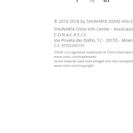
© 2010-2018 by SHUNYATA OSHO Info C
SHUNYATA Osho Info Center - Associazi
C.O.N.A.C.R.E.I.S.
Via Privata dei Dolfin, 12 - 20155 - Mil
C.F.: 97552350155
OSHO is a registered trademark of Osho Internatio
www.osho.com/trademarks
Some material used here (images and text excerpts
www.osho.com/copyright