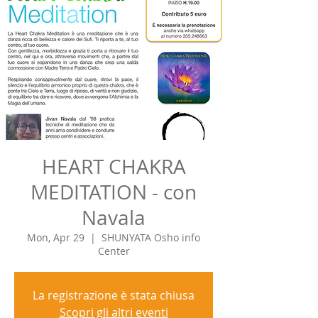
HEART CHAKRA
MEDITATION - con
Navala
Mon, Apr 29
  |  
SHUNYATA Osho info
Center
La registrazione è stata chiusa
Scopri gli altri eventi