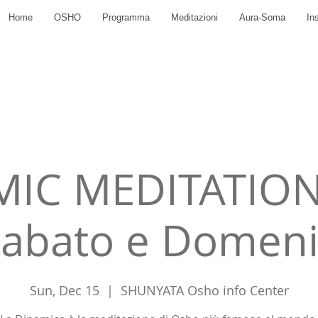
Home
OSHO
Programma
Meditazioni
Aura-Soma
In
IC MEDITATION -
Sabato e Domen
Sun, Dec 15
  |  
SHUNYATA Osho info Center