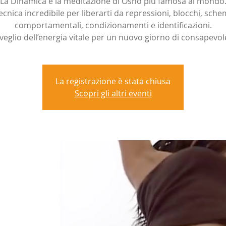
La Dinamica è la meditazione di Osho più famosa al mondo
ecnica incredibile per liberarti da repressioni, blocchi, sche
comportamentali, condizionamenti e identificazioni.
isveglio dell’energia vitale per un nuovo giorno di consapevol
La registrazione è stata chiusa
Scopri gli altri eventi