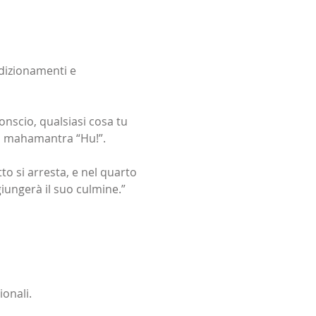
dizionamenti e 
nscio, qualsiasi cosa tu 
 il mahamantra “Hu!”. 
o si arresta, e nel quarto 
iungerà il suo culmine.” 
ionali.