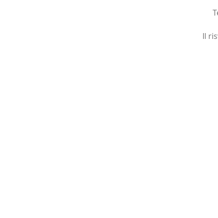
T
Il r