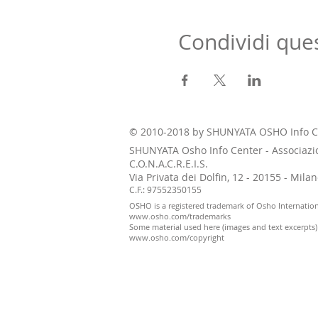
Condividi que
© 2010-2018 by SHUNYATA OSHO Info C
SHUNYATA Osho Info Center - Associazi
C.O.N.A.C.R.E.I.S.
Via Privata dei Dolfin, 12 - 20155 - Mil
C.F.: 97552350155
OSHO is a registered trademark of Osho Internatio
www.osho.com/trademarks
Some material used here (images and text excerpts
www.osho.com/copyright