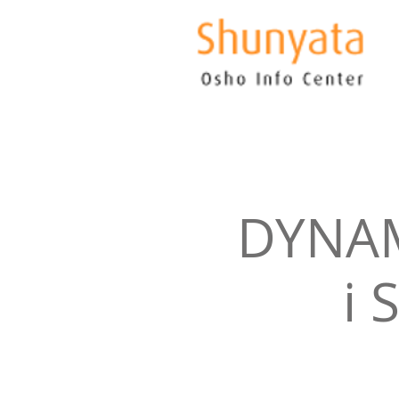
DYNAM
i 