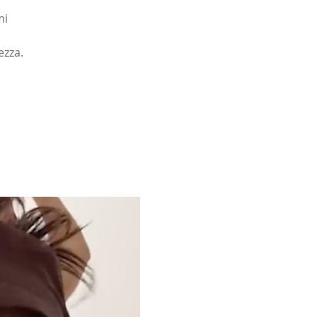
.
mi
ezza.