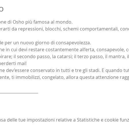
o
one di Osho più famosa al mondo.
berarti da repressioni, blocchi, schemi comportamentali, con
itale per un nuovo giorno di consapevolezza.
 in cui devi restare costantemente all’erta, consapevole, co
pirare; il secondo passo, la catarsi; il terzo passo, il mantra,
erderti mai! 
 dev’essere conservato in tutti e tre gli stadi. E quando tutt
nte, ti immobilizzi, congelato, allora questa attenzione ragg
___________________
 delle tue impostazioni relative a Statistiche e cookie funz