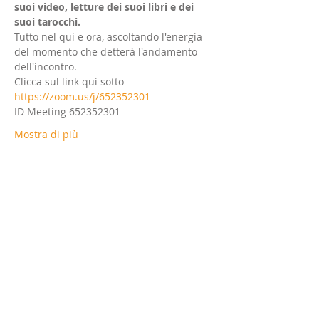
suoi video, letture dei suoi libri e dei 
suoi tarocchi. 
Tutto nel qui e ora, ascoltando l'energia 
del momento che detterà l'andamento 
dell'incontro.  
Clicca sul link qui sotto  
https://zoom.us/j/652352301
ID Meeting 652352301 
Mostra di più
Condividi questo evento
©
2010-2018
by SHUNYATA OSHO Info
Center
SHUNYATA Osho Info Center
- Associazione di Promozione Sociale