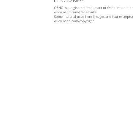
C.F.: 97552350155
OSHO is a registered trademark of Osho Internatio
www.osho.com/trademarks
Some material used here (images and text excerpts
www.osho.com/copyright