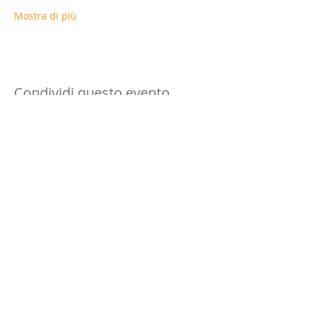
Mostra di più
Condividi questo evento
©
2010-2018
by SHUNYATA OSHO Info
Center
SHUNYATA Osho Info Center
- Associazione di Promozione Sociale
C.O.N.A.C.R.E.I.S.
Via Privata dei Dolfin, 12 - 20155 -
Milano - Tel: 02.94556135 Mobile:
335.248663
C.F.:
97552350155
OSHO is a registered trademark of Osho